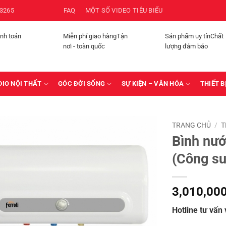
3265
FAQ
MỘT SỐ VIDEO TIÊU BIỂU
anh toán
Miễn phí giao hàngTận
Sản phẩm uy tínChất
nơi - toàn quốc
lượng đảm bảo
DIO NỘI THẤT
GÓC ĐỜI SỐNG
SỰ KIỆN – VĂN HÓA
THIẾT B
TRANG CHỦ
/
T
Bình nướ
(Công su
3,010,00
Hotline tư vấn