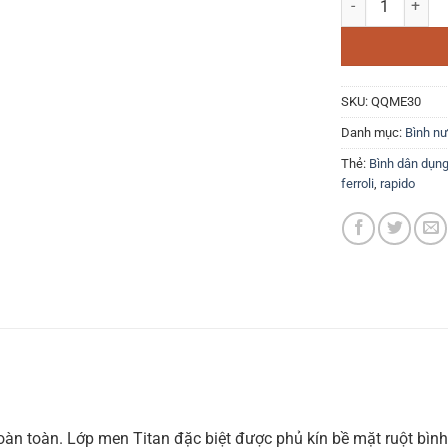
SKU:
QQME30
Danh mục:
Bình nư
Thẻ:
Bình dân dụn
ferroli
,
rapido
n toàn. Lớp men Titan đặc biệt được phủ kín bề mặt ruột bình b