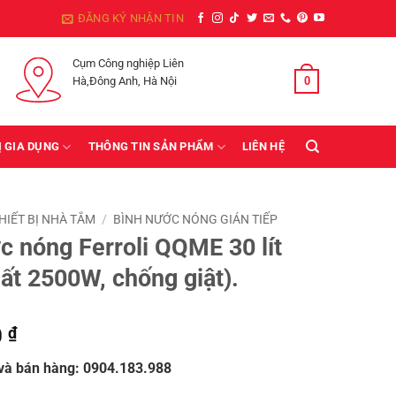
ĐĂNG KÝ NHẬN TIN
Cụm Công nghiệp Liên
0
GIỎ HÀNG /
0
₫
Hà,Đông Anh, Hà Nội
Ị GIA DỤNG
THÔNG TIN SẢN PHẨM
LIÊN HỆ
HIẾT BỊ NHÀ TẮM
/
BÌNH NƯỚC NÓNG GIÁN TIẾP
c nóng Ferroli QQME 30 lít
ất 2500W, chống giật).
0
₫
 và bán hàng: 0904.183.988