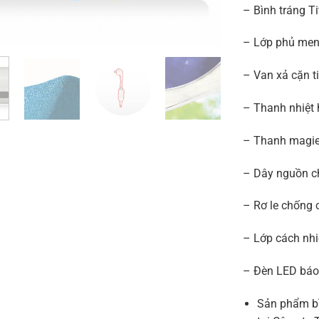
– Bình tráng T
– Lớp phủ men
– Van xả cặn ti
– Thanh nhiệt 
– Thanh magie
– Dây nguồn c
– Rơ le chống 
– Lớp cách nh
– Đèn LED báo
Sản phẩm b