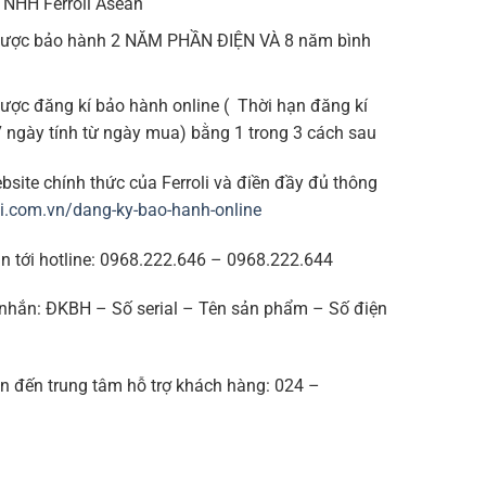
 TNHH Ferroli Asean
ược bảo hành 2 NĂM PHẦN ĐIỆN VÀ 8 năm bình
ợc đăng kí bảo hành online ( Thời hạn đăng kí
7 ngày tính từ ngày mua) bằng 1 trong 3 cách sau
bsite chính thức của Ferroli và điền đầy đủ thông
oli.com.vn/dang-ky-bao-hanh-online
in tới hotline: 0968.222.646 – 0968.222.644
 nhắn: ĐKBH – Số serial – Tên sản phẩm – Số điện
ện đến trung tâm hỗ trợ khách hàng: 024 –