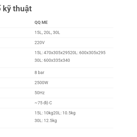
 kỹ thuật
QQ ME
15L, 20L, 30L
220V
15L: 470x305x29520L: 600x305x295
30L: 600x335x340
8 bar
2500W
50Hz
~75 độ C
15L: 10kg20L: 10.5kg
30L: 12.5kg
erroli QQME 30 lít (Công suất 2500W, chống giật). số lượng