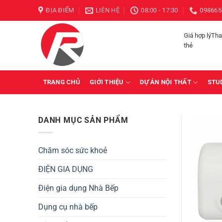
Bỏ
ĐỊA ĐIỂM
LIÊN HỆ
08:00 - 17:30
098665
qua
nội
Giá hợp lýTh
dung
thẻ
TRANG CHỦ
GIỚI THIỆU
DỰ ÁN NỘI THẤT
STU
DANH MỤC SẢN PHẨM
Chăm sóc sức khoẻ
ĐIỆN GIA DỤNG
Điện gia dụng Nhà Bếp
Dụng cụ nhà bếp