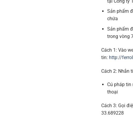
tại Công ty
Sản phẩm đ
chứa
Sản phẩm đư
trong vòng 
Cách 1: Vào we
tin:
http://ferr
Cách 2: Nhắn t
Cú pháp tin
thoại
Cách 3: Gọi đi
33.689228