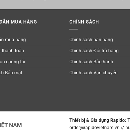
gốc
hiện
gốc
là:
tại
là:
635,000 ₫.
là:
635,000
DẪN MUA HÀNG
450,000 ₫.
CHÍNH SÁCH
ẫn mua hàng
Chính sách bán hàng
n thanh toán
Chính sách Đổi trả hàng
ọn chúng tôi
Chính sách Bảo hành
ch Bảo mật
Chính sách Vận chuyển
Thiết bị & Gia dụng Rapido:
T
IỆT NAM
order@rapidovietnam.vn // h