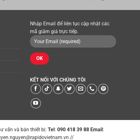
hiện
gốc
hiện
tại
là:
tại
 ₫.
là:
1,100,000 ₫.
là:
450,000 ₫.
Nhập Email để liên tục cập nhật các
630,000 ₫.
mã giảm giá trực tiếp.
KẾT NỐI VỚI CHÚNG TÔI
ư vấn và bán thiết bị
:
Tel
:
090 418 39 88
Email
:
uyen.nguyen@rapidovietnam.vn //