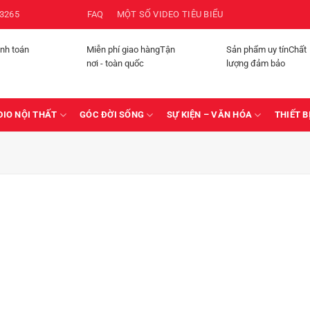
3265
FAQ
MỘT SỐ VIDEO TIÊU BIỂU
anh toán
Miễn phí giao hàngTận
Sản phẩm uy tínChất
nơi - toàn quốc
lượng đảm bảo
DIO NỘI THẤT
GÓC ĐỜI SỐNG
SỰ KIỆN – VĂN HÓA
THIẾT B