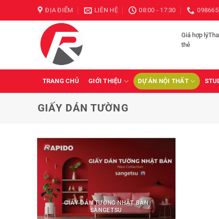
Bỏ
ĐỊA ĐIỂM
LIÊN HỆ
08:00 - 17:30
098665
qua
nội
Giá hợp lýTh
dung
thẻ
TRANG CHỦ
GIỚI THIỆU
DỰ ÁN NỘI THẤT
STU
GIẤY DÁN TƯỜNG
GIẤY DÁN TƯỜNG NHẬT BẢN
SANGETSU