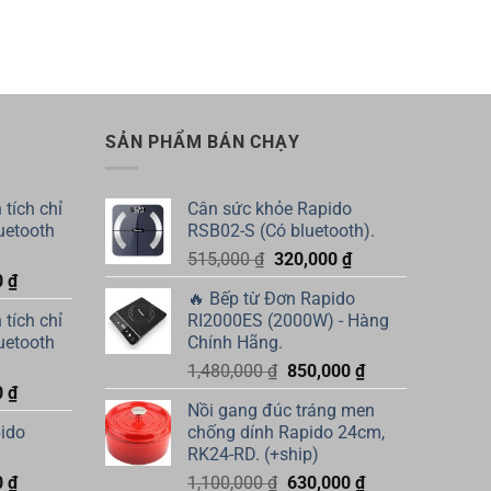
SẢN PHẨM BÁN CHẠY
tích chỉ
Cân sức khỏe Rapido
luetooth
RSB02-S (Có bluetooth).
Giá
Giá
515,000
₫
320,000
₫
Giá
0
₫
gốc
hiện
🔥 Bếp từ Đơn Rapido
hiện
là:
tại
tích chỉ
RI2000ES (2000W) - Hàng
tại
515,000 ₫.
là:
luetooth
Chính Hãng.
 ₫.
là:
320,000 ₫.
Giá
Giá
1,480,000
₫
850,000
₫
300,000 ₫.
Giá
0
₫
gốc
hiện
Nồi gang đúc tráng men
hiện
là:
tại
ido
chống dính Rapido 24cm,
tại
1,480,000 ₫.
là:
RK24-RD. (+ship)
 ₫.
là:
850,000 ₫.
Giá
Giá
Giá
0
₫
1,100,000
₫
630,000
₫
300,000 ₫.