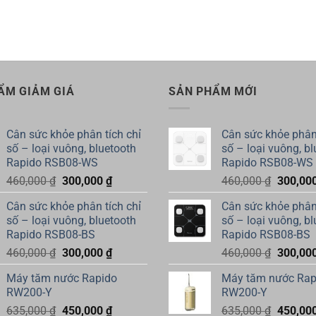
ẨM GIẢM GIÁ
SẢN PHẨM MỚI
Cân sức khỏe phân tích chỉ
Cân sức khỏe phân 
số – loại vuông, bluetooth
số – loại vuông, b
Rapido RSB08-WS
Rapido RSB08-WS
Giá
Giá
Giá
460,000
₫
300,000
₫
460,000
₫
300,00
gốc
hiện
gốc
Cân sức khỏe phân tích chỉ
Cân sức khỏe phân 
là:
tại
là:
số – loại vuông, bluetooth
số – loại vuông, b
460,000 ₫.
là:
460,000
Rapido RSB08-BS
Rapido RSB08-BS
300,000 ₫.
Giá
Giá
Giá
460,000
₫
300,000
₫
460,000
₫
300,00
gốc
hiện
gốc
Máy tăm nước Rapido
Máy tăm nước Rap
là:
tại
là:
RW200-Y
RW200-Y
460,000 ₫.
là:
460,000
Giá
Giá
Giá
635,000
₫
450,000
₫
635,000
₫
450,00
300,000 ₫.