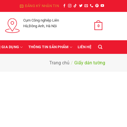
ĐĂNG KÝ NHẬN TIN
Cụm Công nghiệp Liên
0
GIỎ HÀNG /
0
₫
Hà,Đông Anh, Hà Nội
Ị GIA DỤNG
THÔNG TIN SẢN PHẨM
LIÊN HỆ
Trang chủ
/
Giấy dán tường