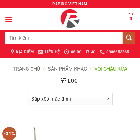
Bỏ
RAPIDO VIỆT NAM
qua
nội
0
dung
Tìm
kiếm:
ĐỊA ĐIỂM
LIÊN HỆ
08:00 - 17:30
0986653265
TRANG CHỦ
/
SẢN PHẨM KHÁC
/
VÒI CHẬU RỬA
LỌC
-31%