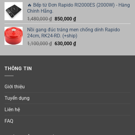
là:
tại
🔥 Bếp từ Đơn Rapido RI2000ES (2000W) - Hàng
515,000 ₫.
là:
Chính Hãng.
335,000 ₫.
Giá
Giá
1,480,000
₫
850,000
₫
gốc
hiện
Nồi gang đúc tráng men chống dính Rapido
là:
tại
24cm, RK24-RD. (+ship)
1,480,000 ₫.
là:
Giá
Giá
1,100,000
₫
630,000
₫
850,000 ₫.
gốc
hiện
là:
tại
1,100,000 ₫.
là:
THÔNG TIN
630,000 ₫.
Giới thiệu
Tuyển dụng
Liên hệ
FAQ