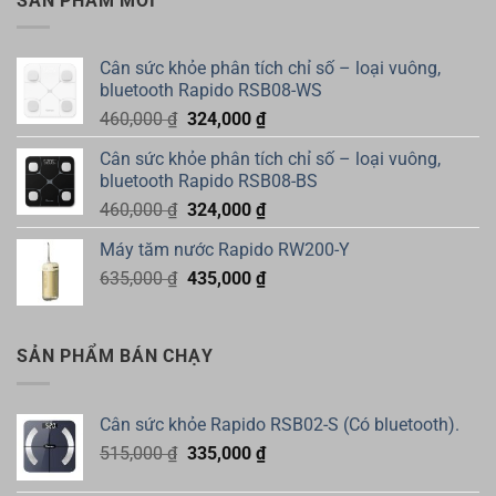
SẢN PHẨM MỚI
435,000 ₫.
Cân sức khỏe phân tích chỉ số – loại vuông,
bluetooth Rapido RSB08-WS
Giá
Giá
460,000
₫
324,000
₫
gốc
hiện
Cân sức khỏe phân tích chỉ số – loại vuông,
là:
tại
bluetooth Rapido RSB08-BS
460,000 ₫.
là:
Giá
Giá
460,000
₫
324,000
₫
324,000 ₫.
gốc
hiện
Máy tăm nước Rapido RW200-Y
là:
tại
Giá
Giá
635,000
₫
460,000 ₫.
435,000
₫
là:
gốc
hiện
324,000 ₫.
là:
tại
635,000 ₫.
là:
SẢN PHẨM BÁN CHẠY
435,000 ₫.
Cân sức khỏe Rapido RSB02-S (Có bluetooth).
Giá
Giá
515,000
₫
335,000
₫
gốc
hiện