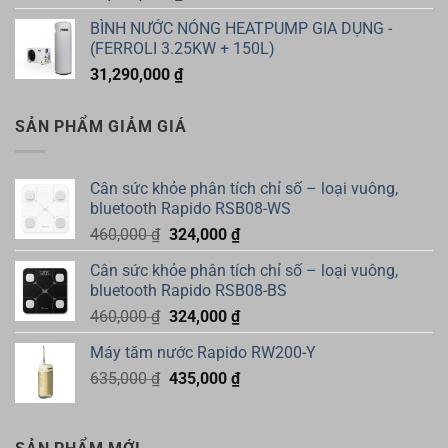
BÌNH NƯỚC NÓNG HEATPUMP GIA DỤNG -
(FERROLI 3.25KW + 150L)
31,290,000
₫
SẢN PHẨM GIẢM GIÁ
Cân sức khỏe phân tích chỉ số – loại vuông,
bluetooth Rapido RSB08-WS
Giá
Giá
460,000
₫
324,000
₫
gốc
hiện
Cân sức khỏe phân tích chỉ số – loại vuông,
là:
tại
bluetooth Rapido RSB08-BS
460,000 ₫.
là:
Giá
Giá
460,000
₫
324,000
₫
324,000 ₫.
gốc
hiện
Máy tăm nước Rapido RW200-Y
là:
tại
Giá
Giá
635,000
₫
460,000 ₫.
435,000
₫
là:
gốc
hiện
324,000 ₫.
là:
tại
635,000 ₫.
là: