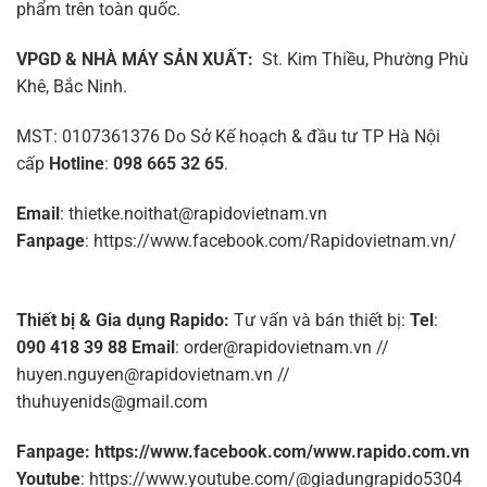
phẩm trên toàn quốc.
VPGD & NHÀ MÁY SẢN XUẤT:
St. Kim Thiều, Phường Phù
Khê, Bắc Ninh.
MST: 0107361376 Do Sở Kế hoạch & đầu tư TP Hà Nội
cấp
Hotline
:
098 665 32 65
.
Email
: thietke.noithat@rapidovietnam.vn
Fanpage
: https://www.facebook.com/Rapidovietnam.vn/
Thiết bị & Gia dụng Rapido:
Tư vấn và bán thiết bị
:
Tel
:
090 418 39 88
Email
: order@rapidovietnam.vn //
huyen.nguyen@rapidovietnam.vn //
thuhuyenids@gmail.com
Fanpage: https://www.facebook.com/www.rapido.com.vn
Youtube
: https://www.youtube.com/@giadungrapido5304