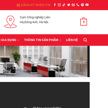
ĐĂNG KÝ NHẬN TIN
Cụm Công nghiệp Liên
0
GIỎ HÀNG /
0
₫
Hà,Đông Anh, Hà Nội
Ị GIA DỤNG
THÔNG TIN SẢN PHẨM
LIÊN HỆ