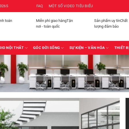
3265
FAQ
MỘT SỐ VIDEO TIÊU BIỂU
anh toán
Miễn phí giao hàngTận
Sản phẩm uy tínChất
nơi - toàn quốc
lượng đảm bảo
DIO NỘI THẤT
GÓC ĐỜI SỐNG
SỰ KIỆN – VĂN HÓA
THIẾT B