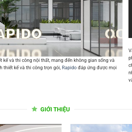
V
p
ết kế và thi công nội thất, mang đến không gian sống và
c
thiết kế và thi công trọn gói,
Rapido
đáp ứng được mọi
n
v
GIỚI THIỆU