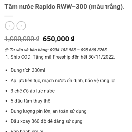
Tăm nước Rapido RWW–300 (màu trắng).
Giá
Giá
1,000,000
₫
650,000
₫
gốc
hiện
@ Tư vấn và bán hàng: 0904 183 988 – 098 665 3265
là:
tại
Ship COD. Tặng mã Freeship đến hết 30/11/2022.
1,000,000 ₫.
là:
650,000 ₫.
Dung tích 300ml
Áp lực liên tục, mạch nước ổn định, bảo vệ răng lợi
3 chế độ áp lực nước
5 đầu tăm thay thế
Dung lượng pin lớn, an toàn sử dụng
Đầu xoay 360 độ dễ dàng sử dụng
Vận hành êm ái