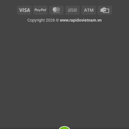
Visa
PayPal
MasterCard
Cash
Atm
Credit
On
Card
Copyright 2026 ©
www.rapidovietnam.vn
Delivery