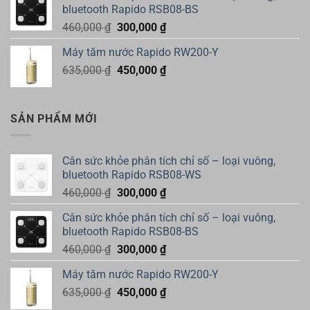
bluetooth Rapido RSB08-BS
460,000 ₫.
là:
Giá
Giá
460,000
₫
300,000
₫
300,000 ₫.
gốc
hiện
Máy tăm nước Rapido RW200-Y
là:
tại
Giá
Giá
635,000
₫
460,000 ₫.
450,000
₫
là:
gốc
hiện
300,000 ₫.
là:
tại
635,000 ₫.
là:
SẢN PHẨM MỚI
450,000 ₫.
Cân sức khỏe phân tích chỉ số – loại vuông,
bluetooth Rapido RSB08-WS
Giá
Giá
460,000
₫
300,000
₫
gốc
hiện
Cân sức khỏe phân tích chỉ số – loại vuông,
là:
tại
bluetooth Rapido RSB08-BS
460,000 ₫.
là:
Giá
Giá
460,000
₫
300,000
₫
300,000 ₫.
gốc
hiện
Máy tăm nước Rapido RW200-Y
là:
tại
Giá
Giá
635,000
₫
460,000 ₫.
450,000
₫
là:
gốc
hiện
300,000 ₫.