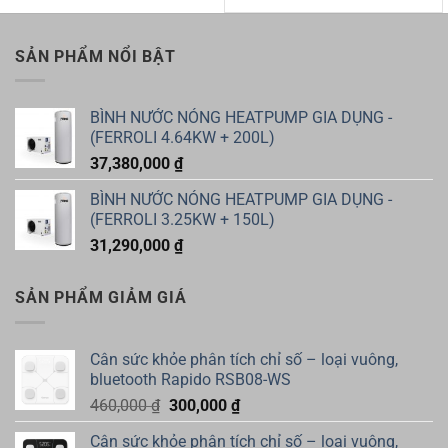
SẢN PHẨM NỔI BẬT
BÌNH NƯỚC NÓNG HEATPUMP GIA DỤNG -
(FERROLI 4.64KW + 200L)
37,380,000
₫
BÌNH NƯỚC NÓNG HEATPUMP GIA DỤNG -
(FERROLI 3.25KW + 150L)
31,290,000
₫
SẢN PHẨM GIẢM GIÁ
Cân sức khỏe phân tích chỉ số – loại vuông,
bluetooth Rapido RSB08-WS
Giá
Giá
460,000
₫
300,000
₫
gốc
hiện
Cân sức khỏe phân tích chỉ số – loại vuông,
là:
tại