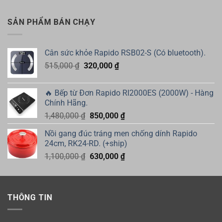
là:
tại
635,000 ₫.
là:
SẢN PHẨM BÁN CHẠY
450,000 ₫.
Cân sức khỏe Rapido RSB02-S (Có bluetooth).
Giá
Giá
515,000
₫
320,000
₫
gốc
hiện
là:
tại
🔥 Bếp từ Đơn Rapido RI2000ES (2000W) - Hàng
515,000 ₫.
là:
Chính Hãng.
320,000 ₫.
Giá
Giá
1,480,000
₫
850,000
₫
gốc
hiện
Nồi gang đúc tráng men chống dính Rapido
là:
tại
24cm, RK24-RD. (+ship)
1,480,000 ₫.
là:
Giá
Giá
1,100,000
₫
630,000
₫
850,000 ₫.
gốc
hiện
là:
tại
1,100,000 ₫.
là:
THÔNG TIN
630,000 ₫.