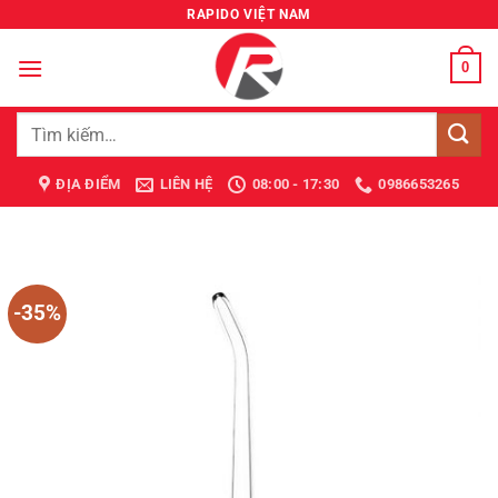
Bỏ
RAPIDO VIỆT NAM
qua
nội
0
dung
Tìm
kiếm:
ĐỊA ĐIỂM
LIÊN HỆ
08:00 - 17:30
0986653265
-35%