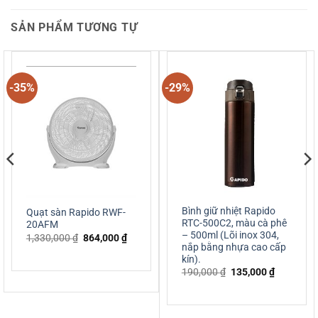
SẢN PHẨM TƯƠNG TỰ
-35%
-29%
Bình giữ nhiệt Rapido
Quạt sàn Rapido RWF-
RTC-500C2, màu cà phê
20AFM
– 500ml (Lõi inox 304,
Giá
Giá
1,330,000
₫
864,000
₫
gốc
hiện
nắp bằng nhựa cao cấp
là:
tại
kín).
1,330,000 ₫.
là:
Giá
Giá
190,000
₫
135,000
₫
0 ₫.
864,000 ₫.
gốc
hiện
là:
tại
190,000 ₫.
là:
135,000 ₫