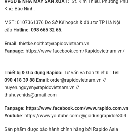
VPGD & NHÀ MÁY SẢN XUẤT:
St. Kim Thiều, Phường Phù
Khê, Bắc Ninh.
MST: 0107361376 Do Sở Kế hoạch & đầu tư TP Hà Nội
cấp
Hotline
:
098 665 32 65
.
Email
: thietke.noithat@rapidovietnam.vn
Fanpage
: https://www.facebook.com/Rapidovietnam.vn/
Thiết bị & Gia dụng Rapido:
Tư vấn và bán thiết bị
:
Tel
:
090 418 39 88
Email
: order@rapidovietnam.vn //
huyen.nguyen@rapidovietnam.vn //
thuhuyenids@gmail.com
Fanpage: https://www.facebook.com/www.rapido.com.vn
Youtube
: https://www.youtube.com/@giadungrapido5304
Sản phẩm được bảo hành chính hãng bởi Rapido Asia