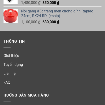
Giá
Giá
1,480,000
₫
850,000
₫
gốc
hiện
Nồi gang đúc tráng men chống dính Rapido
là:
tại
24cm, RK24-RD. (+ship)
1,480,000 ₫.
là:
Giá
Giá
1,100,000
₫
630,000
₫
850,000 ₫.
gốc
hiện
là:
tại
1,100,000 ₫.
là:
THÔNG TIN
630,000 ₫.
Giới thiệu
Tuyển dụng
Liên hệ
FAQ
HƯỚNG DẪN MUA HÀNG