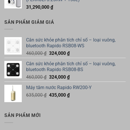
31,290,000
₫
SẢN PHẨM GIẢM GIÁ
Cân sức khỏe phân tích chỉ số – loại vuông,
bluetooth Rapido RSB08-WS
Giá
Giá
460,000
₫
324,000
₫
gốc
hiện
Cân sức khỏe phân tích chỉ số – loại vuông,
là:
tại
bluetooth Rapido RSB08-BS
460,000 ₫.
là:
Giá
Giá
460,000
₫
324,000
₫
324,000 ₫.
gốc
hiện
Máy tăm nước Rapido RW200-Y
là:
tại
Giá
Giá
635,000
₫
460,000 ₫.
435,000
₫
là:
gốc
hiện
324,000 ₫.
là:
tại
635,000 ₫.
là:
SẢN PHẨM MỚI
435,000 ₫.