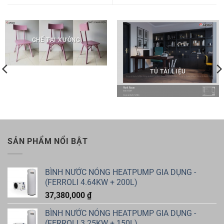
GHẾ TẠI XƯỞNG
TỦ TÀI LIỆU
SẢN PHẨM NỔI BẬT
BÌNH NƯỚC NÓNG HEATPUMP GIA DỤNG -
(FERROLI 4.64KW + 200L)
37,380,000
₫
BÌNH NƯỚC NÓNG HEATPUMP GIA DỤNG -
(FERROLI 3.25KW + 150L)