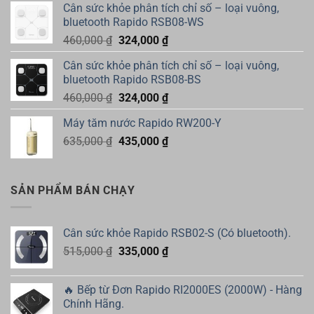
Cân sức khỏe phân tích chỉ số – loại vuông,
bluetooth Rapido RSB08-WS
Giá
Giá
460,000
₫
324,000
₫
gốc
hiện
Cân sức khỏe phân tích chỉ số – loại vuông,
là:
tại
bluetooth Rapido RSB08-BS
460,000 ₫.
là:
Giá
Giá
460,000
₫
324,000
₫
324,000 ₫.
gốc
hiện
Máy tăm nước Rapido RW200-Y
là:
tại
Giá
Giá
635,000
₫
460,000 ₫.
435,000
₫
là:
gốc
hiện
324,000 ₫.
là:
tại
635,000 ₫.
là:
SẢN PHẨM BÁN CHẠY
435,000 ₫.
Cân sức khỏe Rapido RSB02-S (Có bluetooth).
Giá
Giá
515,000
₫
335,000
₫
gốc
hiện
là:
tại
🔥 Bếp từ Đơn Rapido RI2000ES (2000W) - Hàng
515,000 ₫.
là:
Chính Hãng.
335,000 ₫.