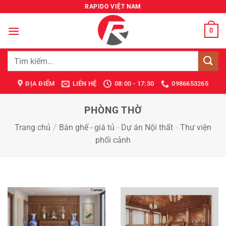
Bỏ
RAPIDO VIỆT NAM
qua
nội
0
dung
Tìm
kiếm:
ĐỊA ĐIỂM
LIÊN HỆ
08:00 - 17:30
0986653265
PHÒNG THỜ
Trang chủ
/
Bàn ghế - giá tủ
-
Dự án Nội thất
-
Thư viện
phối cảnh