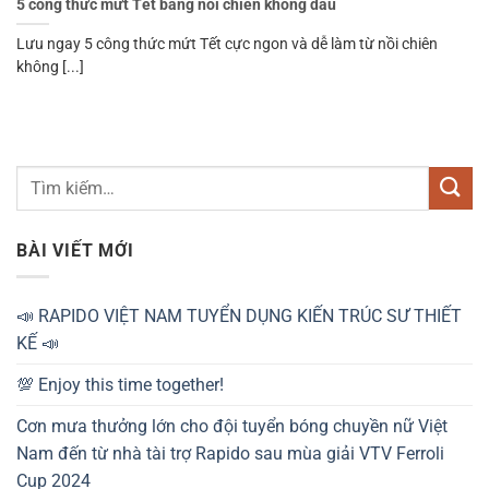
5 công thức mứt Tết bằng nồi chiên không dầu
Lưu ngay 5 công thức mứt Tết cực ngon và dễ làm từ nồi chiên
không [...]
BÀI VIẾT MỚI
📣 RAPIDO VIỆT NAM TUYỂN DỤNG KIẾN TRÚC SƯ THIẾT
KẾ 📣
💯 Enjoy this time together!
Cơn mưa thưởng lớn cho đội tuyển bóng chuyền nữ Việt
Nam đến từ nhà tài trợ Rapido sau mùa giải VTV Ferroli
Cup 2024