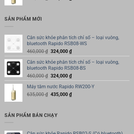
gốc
hiện
324,000 ₫.
là:
tại
635,000 ₫.
là:
SẢN PHẨM MỚI
435,000 ₫.
Cân sức khỏe phân tích chỉ số – loại vuông,
bluetooth Rapido RSB08-WS
Giá
Giá
460,000
₫
324,000
₫
gốc
hiện
Cân sức khỏe phân tích chỉ số – loại vuông,
là:
tại
bluetooth Rapido RSB08-BS
460,000 ₫.
là:
Giá
Giá
460,000
₫
324,000
₫
324,000 ₫.
gốc
hiện
Máy tăm nước Rapido RW200-Y
là:
tại
Giá
Giá
635,000
₫
460,000 ₫.
435,000
₫
là:
gốc
hiện
324,000 ₫.
là:
tại
635,000 ₫.
là:
SẢN PHẨM BÁN CHẠY
435,000 ₫.
Cân sức khỏe Rapido RSB02-S (Có bluetooth).