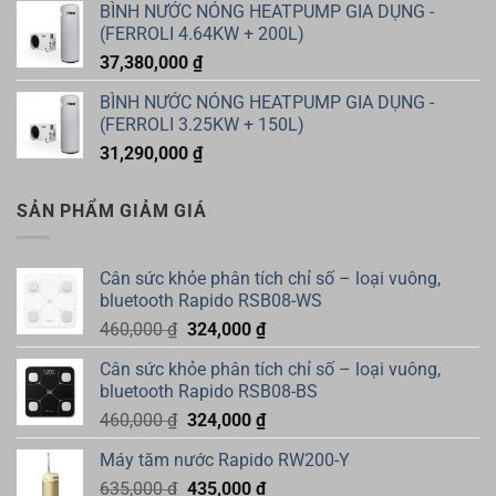
BÌNH NƯỚC NÓNG HEATPUMP GIA DỤNG -
(FERROLI 4.64KW + 200L)
37,380,000
₫
BÌNH NƯỚC NÓNG HEATPUMP GIA DỤNG -
(FERROLI 3.25KW + 150L)
31,290,000
₫
SẢN PHẨM GIẢM GIÁ
Cân sức khỏe phân tích chỉ số – loại vuông,
bluetooth Rapido RSB08-WS
Giá
Giá
460,000
₫
324,000
₫
gốc
hiện
Cân sức khỏe phân tích chỉ số – loại vuông,
là:
tại
bluetooth Rapido RSB08-BS
460,000 ₫.
là:
Giá
Giá
460,000
₫
324,000
₫
324,000 ₫.
gốc
hiện
Máy tăm nước Rapido RW200-Y
là:
tại
Giá
Giá
635,000
₫
460,000 ₫.
435,000
₫
là: