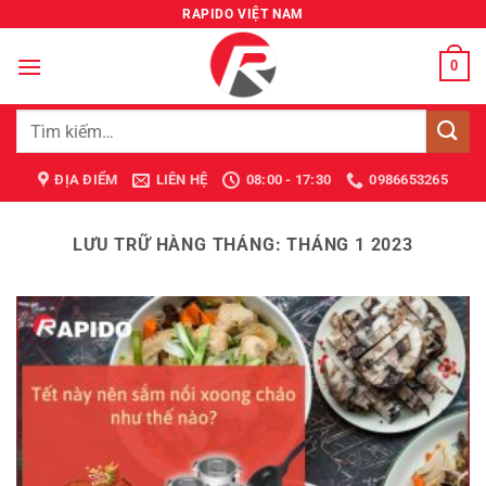
Bỏ
RAPIDO VIỆT NAM
qua
nội
0
dung
Tìm
kiếm:
ĐỊA ĐIỂM
LIÊN HỆ
08:00 - 17:30
0986653265
LƯU TRỮ HÀNG THÁNG:
THÁNG 1 2023