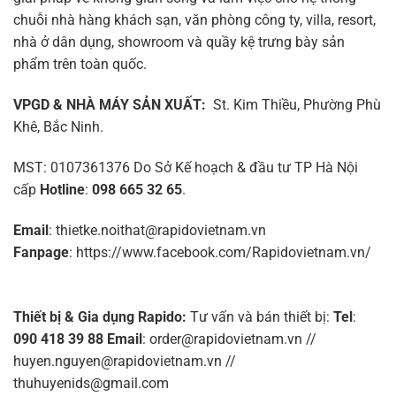
chuỗi nhà hàng khách sạn, văn phòng công ty, villa, resort,
nhà ở dân dụng, showroom và quầy kệ trưng bày sản
phẩm trên toàn quốc.
VPGD & NHÀ MÁY SẢN XUẤT:
St. Kim Thiều, Phường Phù
Khê, Bắc Ninh.
MST: 0107361376 Do Sở Kế hoạch & đầu tư TP Hà Nội
cấp
Hotline
:
098 665 32 65
.
Email
: thietke.noithat@rapidovietnam.vn
Fanpage
: https://www.facebook.com/Rapidovietnam.vn/
Thiết bị & Gia dụng Rapido:
Tư vấn và bán thiết bị
:
Tel
:
090 418 39 88
Email
: order@rapidovietnam.vn //
huyen.nguyen@rapidovietnam.vn //
thuhuyenids@gmail.com