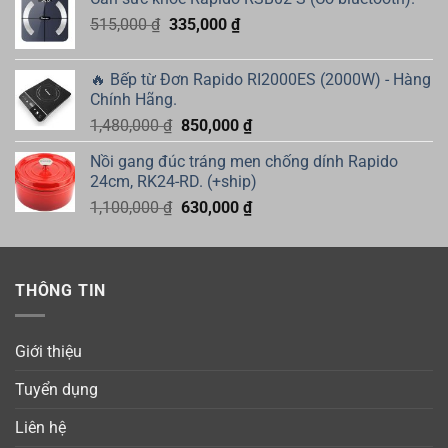
Giá
Giá
515,000
₫
335,000
₫
gốc
hiện
là:
tại
🔥 Bếp từ Đơn Rapido RI2000ES (2000W) - Hàng
515,000 ₫.
là:
Chính Hãng.
335,000 ₫.
Giá
Giá
1,480,000
₫
850,000
₫
gốc
hiện
Nồi gang đúc tráng men chống dính Rapido
là:
tại
24cm, RK24-RD. (+ship)
1,480,000 ₫.
là:
Giá
Giá
1,100,000
₫
630,000
₫
850,000 ₫.
gốc
hiện
là:
tại
1,100,000 ₫.
là:
THÔNG TIN
630,000 ₫.
Giới thiệu
Tuyển dụng
Liên hệ