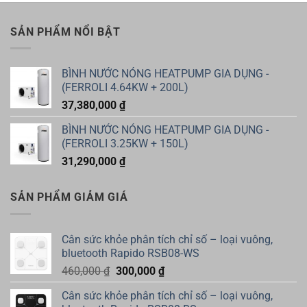
SẢN PHẨM NỔI BẬT
BÌNH NƯỚC NÓNG HEATPUMP GIA DỤNG -
(FERROLI 4.64KW + 200L)
37,380,000
₫
BÌNH NƯỚC NÓNG HEATPUMP GIA DỤNG -
(FERROLI 3.25KW + 150L)
31,290,000
₫
SẢN PHẨM GIẢM GIÁ
Cân sức khỏe phân tích chỉ số – loại vuông,
bluetooth Rapido RSB08-WS
Giá
Giá
460,000
₫
300,000
₫
gốc
hiện
Cân sức khỏe phân tích chỉ số – loại vuông,
là:
tại