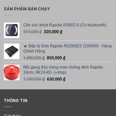
là:
tại
635,000 ₫.
là:
SẢN PHẨM BÁN CHẠY
450,000 ₫.
Cân sức khỏe Rapido RSB02-S (Có bluetooth).
Giá
Giá
515,000
₫
320,000
₫
gốc
hiện
là:
tại
🔥 Bếp từ Đơn Rapido RI2000ES (2000W) - Hàng
515,000 ₫.
là:
Chính Hãng.
320,000 ₫.
Giá
Giá
1,480,000
₫
850,000
₫
gốc
hiện
Nồi gang đúc tráng men chống dính Rapido
là:
tại
24cm, RK24-RD. (+ship)
1,480,000 ₫.
là:
Giá
Giá
1,100,000
₫
630,000
₫
850,000 ₫.
gốc
hiện
là:
tại
1,100,000 ₫.
là:
THÔNG TIN
630,000 ₫.