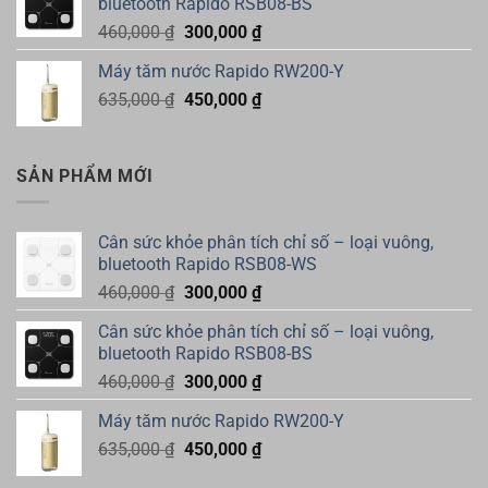
bluetooth Rapido RSB08-BS
460,000 ₫.
là:
Giá
Giá
460,000
₫
300,000
₫
300,000 ₫.
gốc
hiện
Máy tăm nước Rapido RW200-Y
là:
tại
Giá
Giá
635,000
₫
460,000 ₫.
450,000
₫
là:
gốc
hiện
300,000 ₫.
là:
tại
635,000 ₫.
là:
SẢN PHẨM MỚI
450,000 ₫.
Cân sức khỏe phân tích chỉ số – loại vuông,
bluetooth Rapido RSB08-WS
Giá
Giá
460,000
₫
300,000
₫
gốc
hiện
Cân sức khỏe phân tích chỉ số – loại vuông,
là:
tại
bluetooth Rapido RSB08-BS
460,000 ₫.
là:
Giá
Giá
460,000
₫
300,000
₫
300,000 ₫.
gốc
hiện
Máy tăm nước Rapido RW200-Y
là:
tại
Giá
Giá
635,000
₫
460,000 ₫.
450,000
₫
là:
gốc
hiện
300,000 ₫.