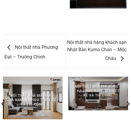
Nội thất nhà hàng khách sạn
Nội thất nhà Phương
Nhật Bản Kumo Chan – Mộc
Đạt – Trường Chinh
Châu
NỘI THẤT NHÀ MR DŨNG –
HẠ ĐÌNH: RAPIDO THIẾT
KẾ VÀ THI CÔNG.
NỘI THẤT NHÀ MR HÂN –
HÀ NAM: RAPIDO THIẾT KẾ
VÀ THI CÔNG.